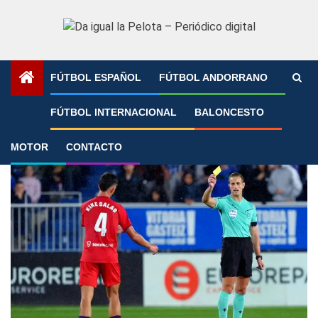
Saltar
al
contenido
FÚTBOL ESPAÑOL
FÚTBOL ANDORRANO
Portada
»
Apuestas
FÚTBOL INTERNACIONAL
BALONCESTO
Apuestas
MOTOR
CONTACTO