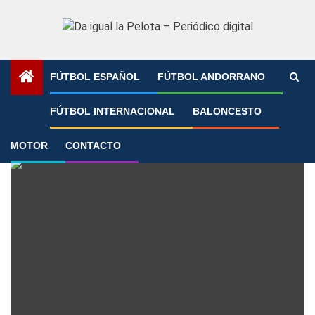
Saltar
al
contenido
FÚTBOL ESPAÑOL
FÚTBOL ANDORRANO
Portada
»
Anduva
FÚTBOL INTERNACIONAL
BALONCESTO
Anduva
MOTOR
CONTACTO