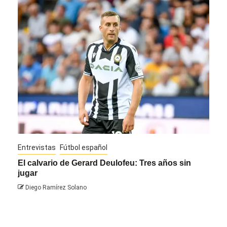
Entrevistas
Fútbol español
Entre
El calvario de Gerard Deulofeu: Tres años sin
Javi
jugar
Die
Diego Ramírez Solano