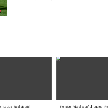
l
LaLiga
Real Madrid
Fichajes
Fútbol español
LaLiga
Re