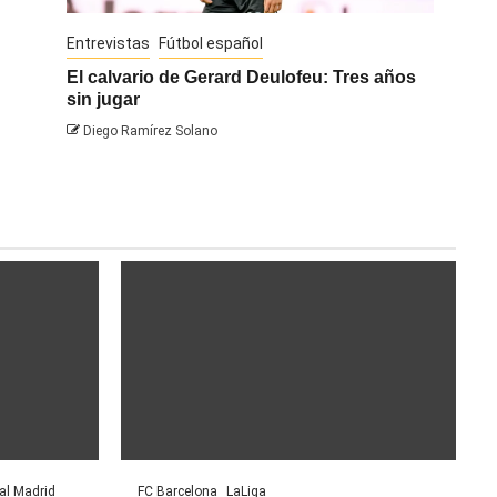
Entrevistas
Fútbol español
Entrevis
El calvario de Gerard Deulofeu: Tres años
Javi Na
sin jugar
Diego 
Diego Ramírez Solano
al Madrid
FC Barcelona
LaLiga