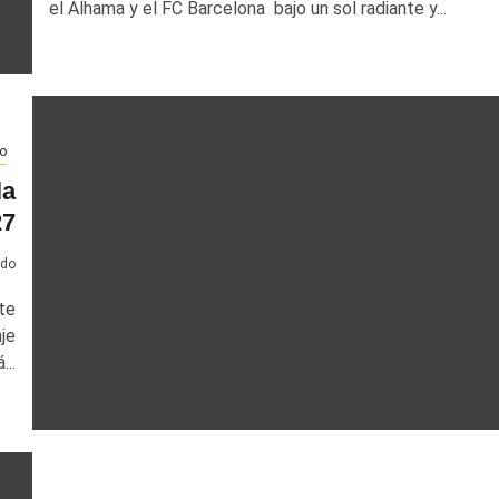
el Alhama y el FC Barcelona bajo un sol radiante y...
o
la
27
ado
te
je
...