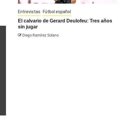
Entrevistas
Fútbol español
Entrevis
El calvario de Gerard Deulofeu: Tres años
Javi Na
sin jugar
Diego 
Diego Ramírez Solano