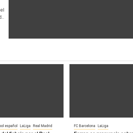
 el
..
bol español
LaLiga
Real Madrid
FC Barcelona
LaLiga