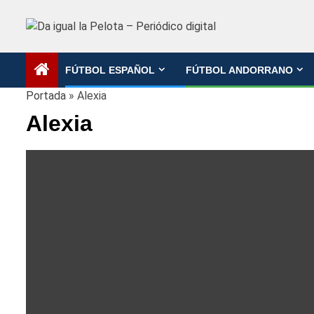
Saltar
al
contenido
FÚTBOL ESPAÑOL
FÚTBOL ANDORRANO
Portada
»
Alexia
Alexia