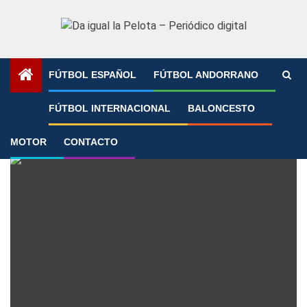
Saltar
al
contenido
FÚTBOL ESPAÑOL
FÚTBOL ANDORRANO
Portada
»
Álex Baena
FÚTBOL INTERNACIONAL
BALONCESTO
Álex Baena
MOTOR
CONTACTO