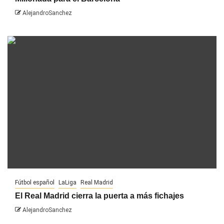
AlejandroSanchez
Fútbol español
LaLiga
Real Madrid
El Real Madrid cierra la puerta a más fichajes
AlejandroSanchez