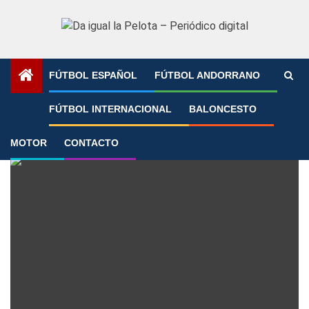
Saltar
al
contenido
FÚTBOL ESPAÑOL
FÚTBOL ANDORRANO
Portada
»
Aldaia
FÚTBOL INTERNACIONAL
BALONCESTO
Aldaia
MOTOR
CONTACTO