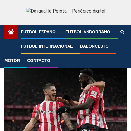
Saltar
al
contenido
FÚTBOL ESPAÑOL
FÚTBOL ANDORRANO
Portada
»
aitor paredes
FÚTBOL INTERNACIONAL
BALONCESTO
aitor paredes
MOTOR
CONTACTO