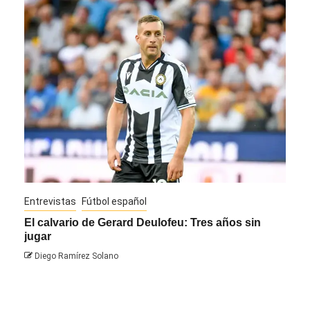
Entrevistas
Fútbol español
Entre
El calvario de Gerard Deulofeu: Tres años sin
Javi
jugar
Die
Diego Ramírez Solano