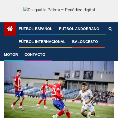
Saltar
al
contenido
FÚTBOL ESPAÑOL
FÚTBOL ANDORRANO
Portada
»
Adrián Niño
FÚTBOL INTERNACIONAL
BALONCESTO
Adrián Niño
MOTOR
CONTACTO