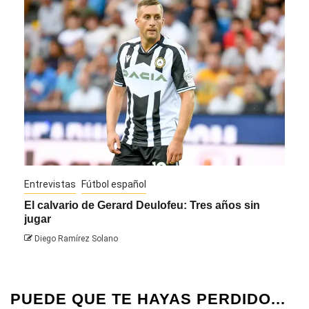
Entrevistas
Fútbol español
Entre
El calvario de Gerard Deulofeu: Tres años sin
Javi
jugar
Die
Diego Ramírez Solano
PUEDE QUE TE HAYAS PERDIDO...