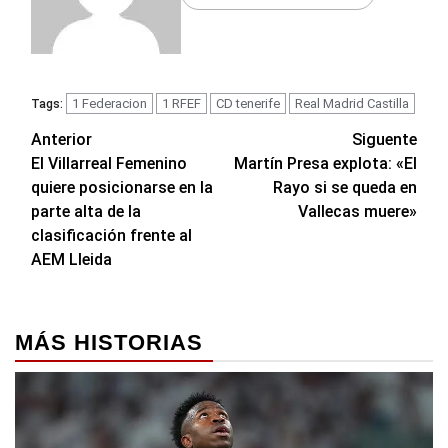
1 Federacion
1 RFEF
CD tenerife
Real Madrid Castilla
Tags:
Navegación
Anterior
Siguente
El Villarreal Femenino
Martín Presa explota: «El
de
quiere posicionarse en la
Rayo si se queda en
entradas
parte alta de la
Vallecas muere»
clasificación frente al
AEM Lleida
MÁS HISTORIAS