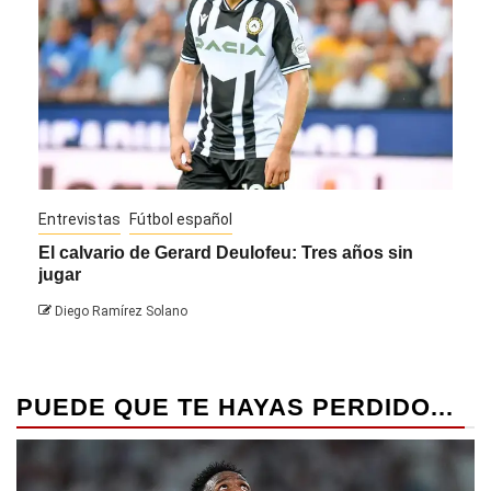
Entrevistas
Fútbol español
Entre
El calvario de Gerard Deulofeu: Tres años sin
Javi
jugar
Die
Diego Ramírez Solano
PUEDE QUE TE HAYAS PERDIDO...