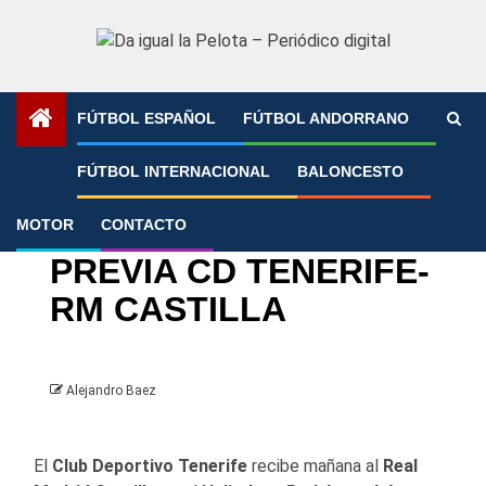
Saltar
al
contenido
FÚTBOL ESPAÑOL
FÚTBOL ANDORRANO
Portada
»
PREVIA CD TENERIFE- RM CASTILLA
FÚTBOL INTERNACIONAL
BALONCESTO
MOTOR
CONTACTO
1ª RFEF
Fútbol español
Real Madrid
PREVIA CD TENERIFE-
RM CASTILLA
Alejandro Baez
El
Club Deportivo Tenerife
recibe mañana al
Real