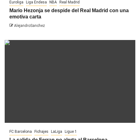
Euroliga
Liga Endesa
NBA
Real Madrid
Mario Hezonja se despide del Real Madrid con una
emotiva carta
AlejandroSanchez
FC Barcelona
Fichajes
LaLiga
Ligue 1
La salida de Ferran no alerta al Barcelona