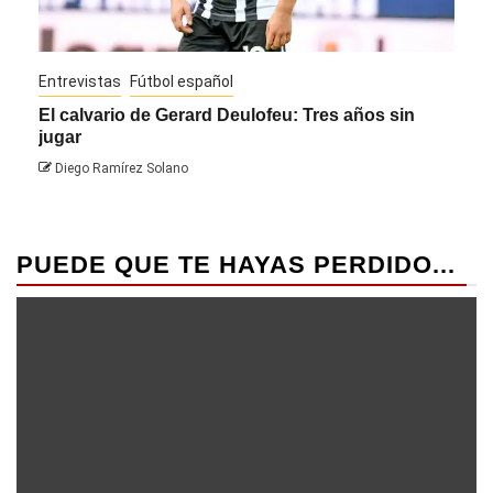
Entrevistas
Fútbol español
Entre
El calvario de Gerard Deulofeu: Tres años sin
Javi
jugar
Die
Diego Ramírez Solano
PUEDE QUE TE HAYAS PERDIDO...