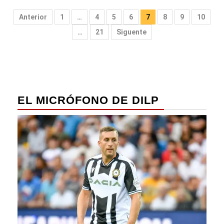
Paginación
Anterior
1
…
4
5
6
7
8
9
10
de
…
21
Siguente
entradas
EL MICRÓFONO DE DILP