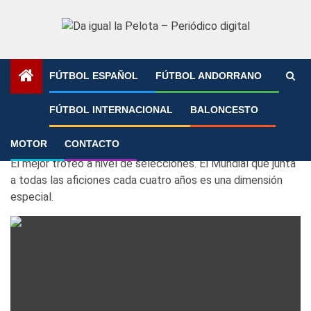
Saltar
al
contenido
FÚTBOL ESPAÑOL
FÚTBOL ANDORRANO
Portada
»
Fútbol Internacional
»
Mundial
»
Página 7
FÚTBOL INTERNACIONAL
BALONCESTO
Mundial
MOTOR
CONTACTO
El mejor trofeo a nivel de selecciones. El Mundial que junta
a todas las aficiones cada cuatro años es una dimensión
especial.